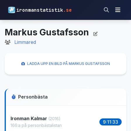
ironmanstatistik
.se
Markus Gustafsson
Limmared
LADDA UPP EN BILD PÅ MARKUS GUSTAFSSON
Personbästa
Ironman Kalmar
(2016)
9:11:33
166:a på personbästalistan