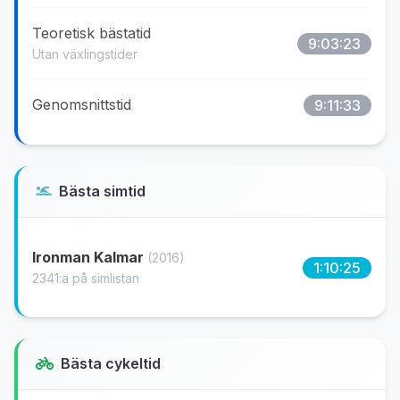
Teoretisk bästatid
9:03:23
Utan växlingstider
Genomsnittstid
9:11:33
Bästa simtid
Ironman Kalmar
(2016)
1:10:25
2341:a på simlistan
Bästa cykeltid