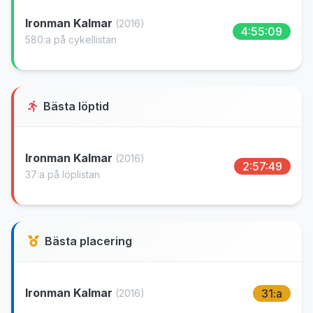
Ironman Kalmar
(2016)
4:55:09
580:a på cykellistan
Bästa löptid
Ironman Kalmar
(2016)
2:57:49
37:a på löplistan
Bästa placering
Ironman Kalmar
31:a
(2016)