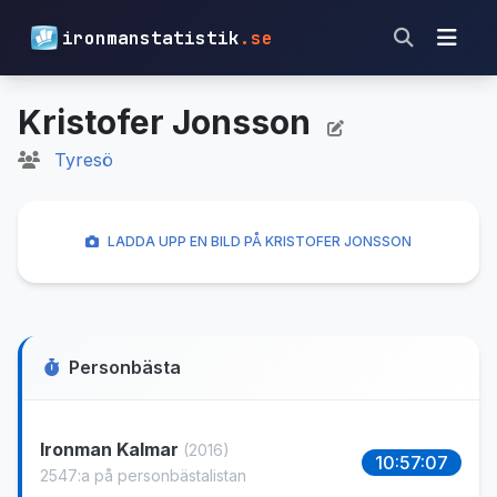
ironmanstatistik
.se
Kristofer Jonsson
Tyresö
LADDA UPP EN BILD PÅ KRISTOFER JONSSON
Personbästa
Ironman Kalmar
(2016)
10:57:07
2547:a på personbästalistan