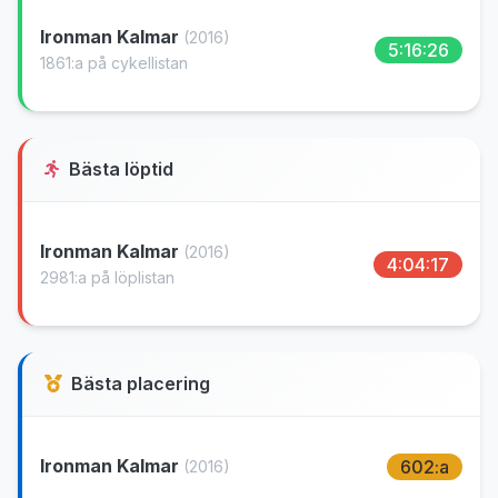
Ironman Kalmar
(2016)
5:16:26
1861:a på cykellistan
Bästa löptid
Ironman Kalmar
(2016)
4:04:17
2981:a på löplistan
Bästa placering
Ironman Kalmar
602:a
(2016)