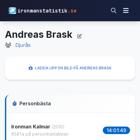
ironmanstatistik
.se
Andreas Brask
Djurås
LADDA UPP EN BILD PÅ ANDREAS BRASK
Personbästa
Ironman Kalmar
(2016)
14:01:49
8581:a på personbästalistan