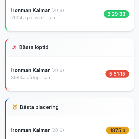
Ironman Kalmar
(2016)
6:29:33
7904:a på cykellistan
Bästa löptid
Ironman Kalmar
(2016)
5:51:15
8983:a på löplistan
Bästa placering
Ironman Kalmar
1875:a
(2016)