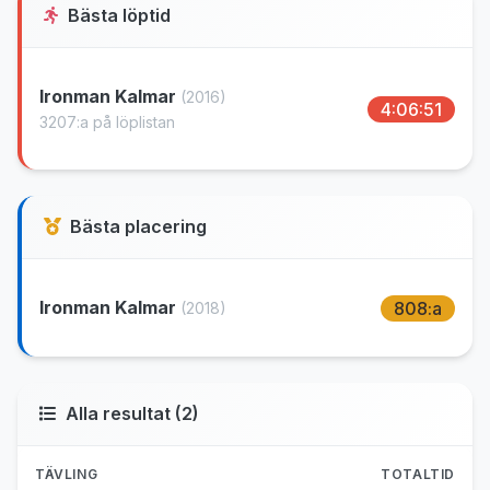
Bästa löptid
Ironman Kalmar
(2016)
4:06:51
3207:a på löplistan
Bästa placering
Ironman Kalmar
808:a
(2018)
Alla resultat (2)
TÄVLING
TOTALTID