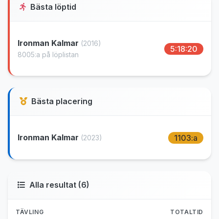
Bästa löptid
Ironman Kalmar
(2016)
5:18:20
8005:a på löplistan
Bästa placering
Ironman Kalmar
1103:a
(2023)
Alla resultat (6)
TÄVLING
TOTALTID