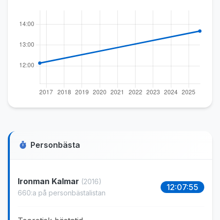
Personbästa
Ironman Kalmar
(2016)
12:07:55
660:a på personbästalistan