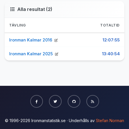
Alla resultat (2)
TÄVLING
TOTALTID
Ironman Kalmar 2016
12:07:55
Ironman Kalmar 2025
13:40:54
© 1996-2026 Ironmanstatistik.se · Underhålls av
Stefan Norman