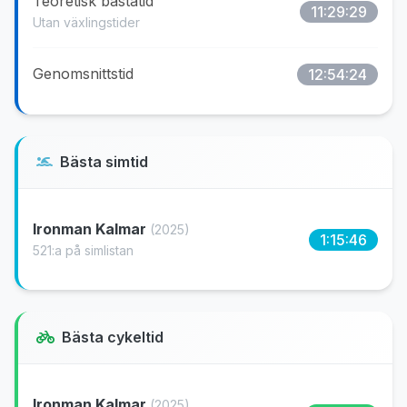
Teoretisk bästatid
11:29:29
Utan växlingstider
Genomsnittstid
12:54:24
Bästa simtid
Ironman Kalmar
(2025)
1:15:46
521:a på simlistan
Bästa cykeltid
Ironman Kalmar
(2025)