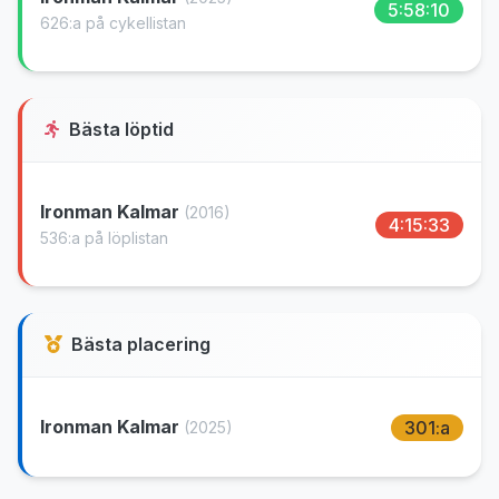
5:58:10
626:a på cykellistan
Bästa löptid
Ironman Kalmar
(2016)
4:15:33
536:a på löplistan
Bästa placering
Ironman Kalmar
301:a
(2025)