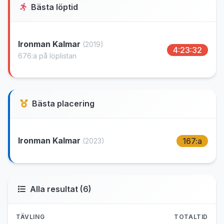
Bästa löptid
Ironman Kalmar
(2019)
4:23:32
676:a på löplistan
Bästa placering
Ironman Kalmar
167:a
(2023)
Alla resultat (6)
TÄVLING
TOTALTID