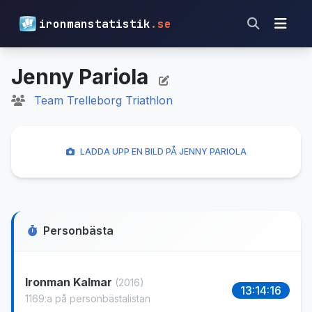
ironmanstatistik
.se
Jenny Pariola
Team Trelleborg Triathlon
LADDA UPP EN BILD PÅ JENNY PARIOLA
Personbästa
Ironman Kalmar
(2016)
13:14:16
1169:a på personbästalistan