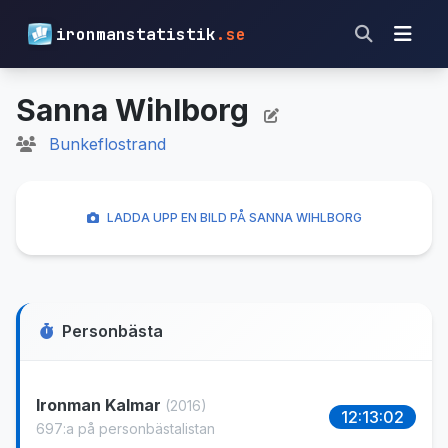
ironmanstatistik
.se
Sanna Wihlborg
Bunkeflostrand
LADDA UPP EN BILD PÅ SANNA WIHLBORG
Personbästa
Ironman Kalmar
(2016)
12:13:02
697:a på personbästalistan