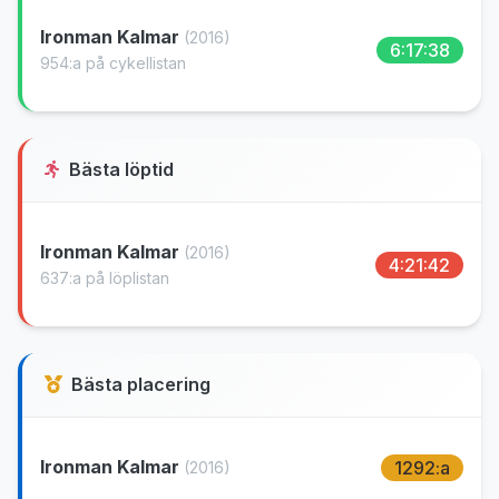
Ironman Kalmar
(2016)
6:17:38
954:a på cykellistan
Bästa löptid
Ironman Kalmar
(2016)
4:21:42
637:a på löplistan
Bästa placering
Ironman Kalmar
1292:a
(2016)