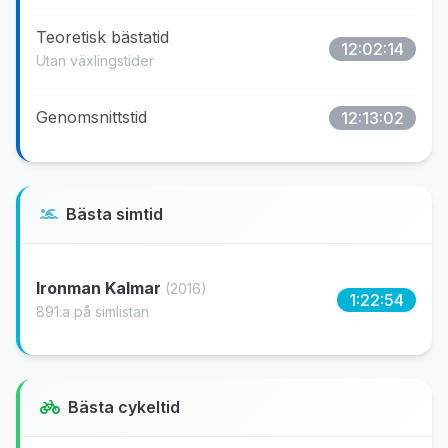
Teoretisk bästatid
12:02:14
Utan växlingstider
Genomsnittstid
12:13:02
Bästa simtid
Ironman Kalmar
(2016)
1:22:54
891:a på simlistan
Bästa cykeltid