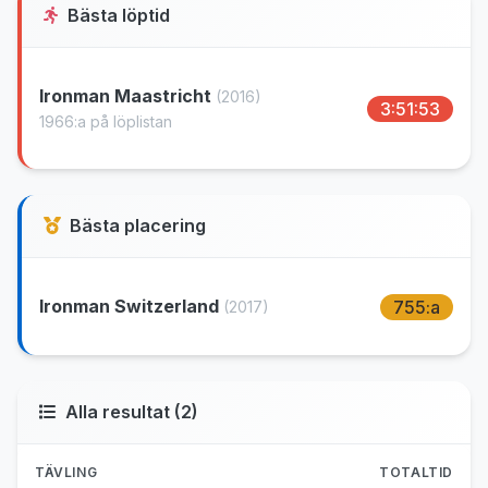
Bästa löptid
Ironman Maastricht
(2016)
3:51:53
1966:a på löplistan
Bästa placering
Ironman Switzerland
755:a
(2017)
Alla resultat (2)
TÄVLING
TOTALTID