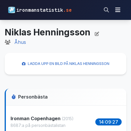
ironmanstatistik
.se
Niklas Henningsson
Åhus
LADDA UPP EN BILD PÅ NIKLAS HENNINGSSON
Personbästa
Ironman Copenhagen
(2015)
14:09:27
8687:a på personbästalistan