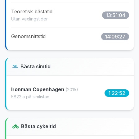
Teoretisk bästatid
13:51:04
Utan växlingstider
Genomsnittstid
14:09:27
Bästa simtid
Ironman Copenhagen
(2015)
1:22:52
5822:a på simlistan
Bästa cykeltid