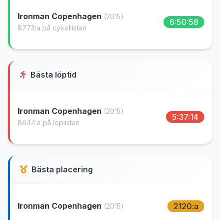
Ironman Copenhagen
(2015)
6:50:58
8773:a på cykellistan
Bästa löptid
Ironman Copenhagen
(2015)
5:37:14
8644:a på löplistan
Bästa placering
Ironman Copenhagen
2120:a
(2015)