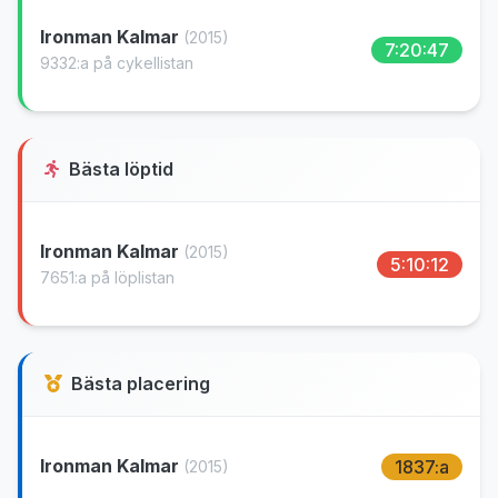
Ironman Kalmar
(2015)
7:20:47
9332:a på cykellistan
Bästa löptid
Ironman Kalmar
(2015)
5:10:12
7651:a på löplistan
Bästa placering
Ironman Kalmar
1837:a
(2015)