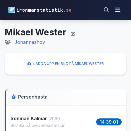
ironmanstatistik
.se
Mikael Wester
Johanneshov
LADDA UPP EN BILD PÅ MIKAEL WESTER
Personbästa
Ironman Kalmar
(2015)
14:39:01
9079:a på personbästalistan