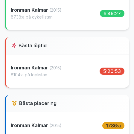
Ironman Kalmar
(2015)
6:49:27
8738:a på cykellistan
Bästa löptid
Ironman Kalmar
(2015)
5:20:53
8104:a på löplistan
Bästa placering
Ironman Kalmar
1786:a
(2015)