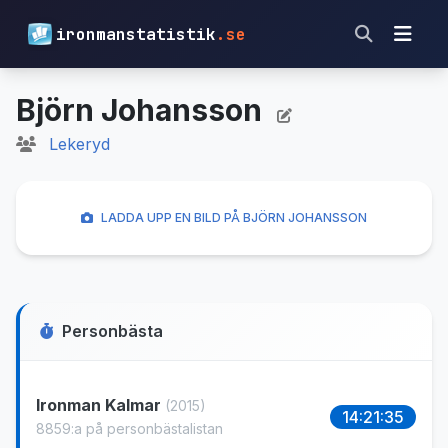
ironmanstatistik
.se
Björn Johansson
Lekeryd
LADDA UPP EN BILD PÅ BJÖRN JOHANSSON
Personbästa
Ironman Kalmar
(2015)
14:21:35
8859:a på personbästalistan