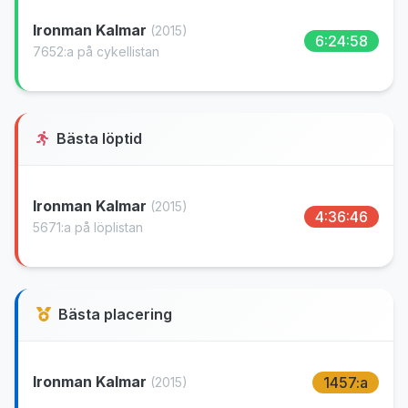
Ironman Kalmar
(2015)
6:24:58
7652:a på cykellistan
Bästa löptid
Ironman Kalmar
(2015)
4:36:46
5671:a på löplistan
Bästa placering
Ironman Kalmar
1457:a
(2015)