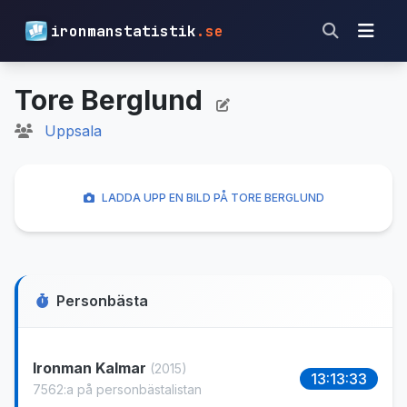
ironmanstatistik
.se
Tore Berglund
Uppsala
LADDA UPP EN BILD PÅ TORE BERGLUND
Personbästa
Ironman Kalmar
(2015)
13:13:33
7562:a på personbästalistan