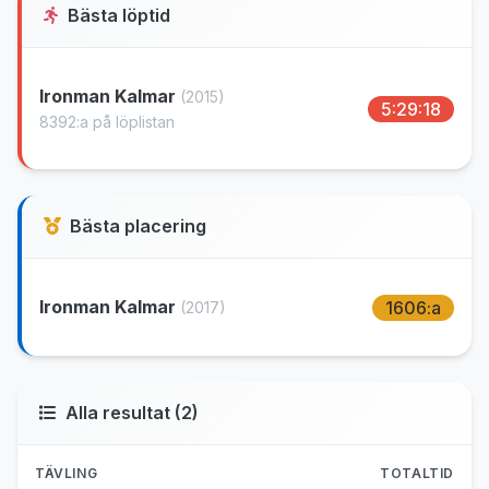
Bästa löptid
Ironman Kalmar
(2015)
5:29:18
8392:a på löplistan
Bästa placering
Ironman Kalmar
1606:a
(2017)
Alla resultat (2)
TÄVLING
TOTALTID