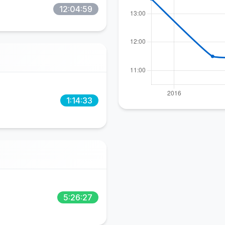
12:04:59
1:14:33
5:26:27