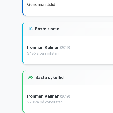
Genomsnittstid
Bästa simtid
Ironman Kalmar
(2019)
3485:a på simlistan
Bästa cykeltid
Ironman Kalmar
(2019)
2706:a på cykellistan