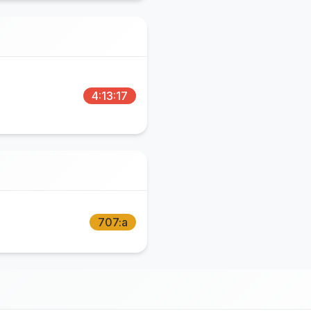
4:13:17
707:a