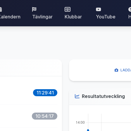
Kalendern
Tävlingar
Klubbar
YouTube
H
LADD
11:29:41
Resultatutveckling
10:54:17