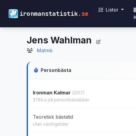
Listor
ironmanstatistik
.se
Jens Wahlman
Malmö
Personbästa
Ironman Kalmar
(2017)
3785:a på personbästalistan
Teoretisk bästatid
Utan växlingstider