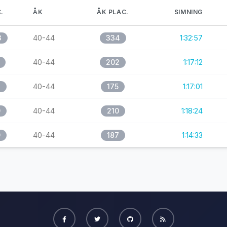
.
ÅK
ÅK PLAC.
SIMNING
3
40-44
334
1:32:57
40-44
202
1:17:12
7
40-44
175
1:17:01
9
40-44
210
1:18:24
9
40-44
187
1:14:33