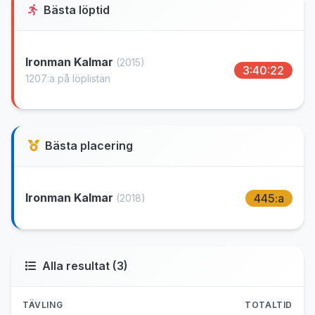
Bästa löptid
Ironman Kalmar
(2015)
3:40:22
1207:a på löplistan
Bästa placering
Ironman Kalmar
445:a
(2018)
Alla resultat (3)
TÄVLING
TOTALTID