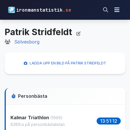
ironmanstatistik
.se
Patrik Stridfeldt
Sölvesborg
LADDA UPP EN BILD PÅ PATRIK STRIDFELDT
Personbästa
Kalmar Triathlon
(1999)
13:51:12
8389:a på personbästalistan