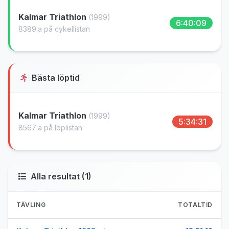
Kalmar Triathlon
(1999)
6:40:09
8389:a på cykellistan
Bästa löptid
Kalmar Triathlon
(1999)
5:34:31
8567:a på löplistan
Alla resultat (1)
TÄVLING
TOTALTID