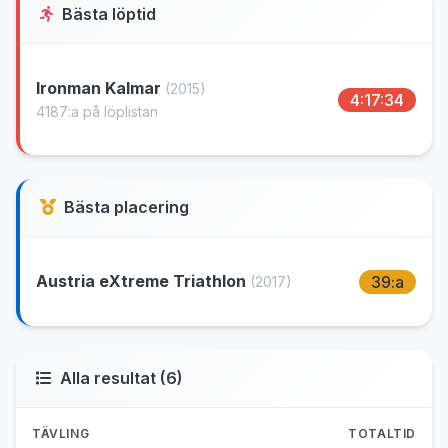
Bästa löptid
Ironman Kalmar
(2015)
4:17:34
4187:a på löplistan
Bästa placering
Austria eXtreme Triathlon
39:a
(2017)
Alla resultat (6)
TÄVLING
TOTALTID