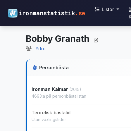
Listor
ironmanstatistik
.se
Bobby Granath
Ydre
Personbästa
Ironman Kalmar
(2015)
4693:a på personbästalistan
Teoretisk bästatid
Utan växlingstider