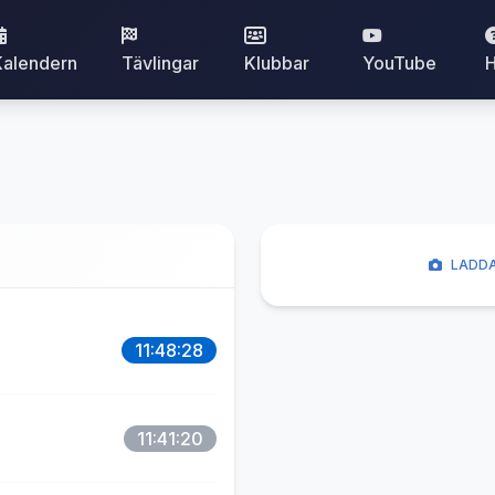
Kalendern
Tävlingar
Klubbar
YouTube
H
LADDA
11:48:28
11:41:20