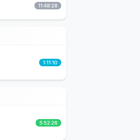
11:48:28
1:11:10
5:52:26