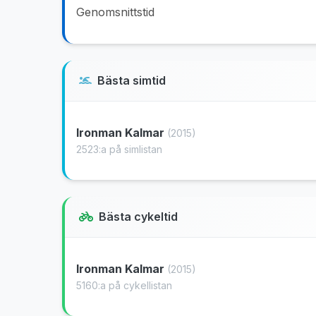
Genomsnittstid
Bästa simtid
Ironman Kalmar
(2015)
2523:a på simlistan
Bästa cykeltid
Ironman Kalmar
(2015)
5160:a på cykellistan