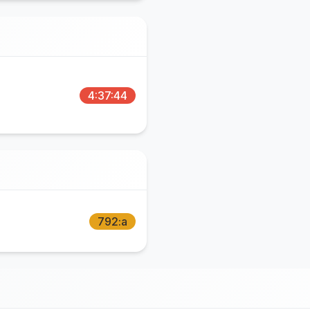
4:37:44
792:a