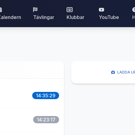
Kalendern
Tävlingar
Klubbar
YouTube
H
LADDA UP
14:35:29
14:23:17