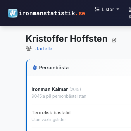
Listor
ironmanstatistik
.se
Kristoffer Hoffsten
Järfälla
Personbästa
Ironman Kalmar
(2015)
9045:a på personbästalistan
Teoretisk bästatid
Utan växlingstider