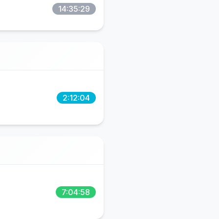
14:35:29
2:12:04
7:04:58