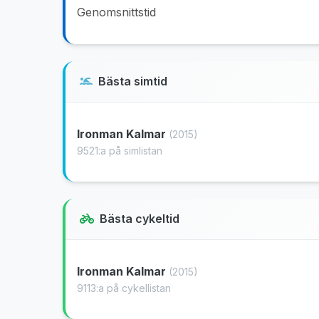
Genomsnittstid
Bästa simtid
Ironman Kalmar
(2015)
9521:a på simlistan
Bästa cykeltid
Ironman Kalmar
(2015)
9113:a på cykellistan