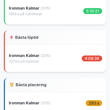
Ironman Kalmar
(2015)
5:10:21
1389:a på cykellistan
Bästa löptid
Ironman Kalmar
(2015)
4:08:36
3374:a på löplistan
Bästa placering
Ironman Kalmar
283:a
(2015)