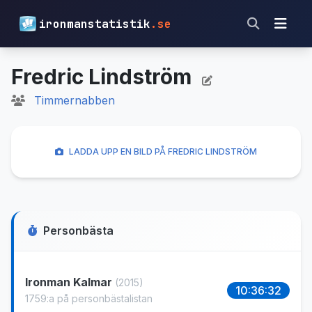
ironmanstatistik
.se
Fredric Lindström
Timmernabben
LADDA UPP EN BILD PÅ FREDRIC LINDSTRÖM
Personbästa
Ironman Kalmar
(2015)
10:36:32
1759:a på personbästalistan