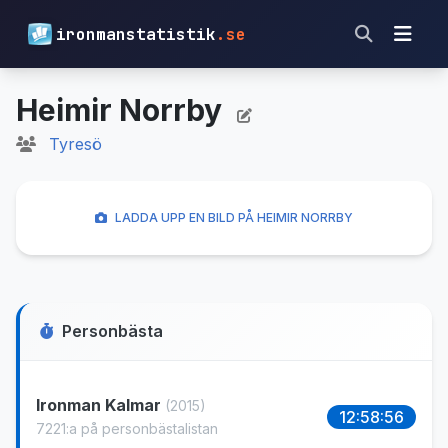
ironmanstatistik
.se
Heimir Norrby
Tyresö
LADDA UPP EN BILD PÅ HEIMIR NORRBY
Personbästa
Ironman Kalmar
(2015)
12:58:56
7221:a på personbästalistan