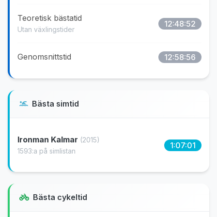
Teoretisk bästatid
12:48:52
Utan växlingstider
Genomsnittstid
12:58:56
Bästa simtid
Ironman Kalmar
(2015)
1:07:01
1593:a på simlistan
Bästa cykeltid