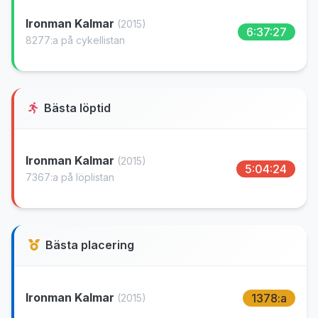
Ironman Kalmar
(2015)
6:37:27
8277:a på cykellistan
Bästa löptid
Ironman Kalmar
(2015)
5:04:24
7367:a på löplistan
Bästa placering
Ironman Kalmar
1378:a
(2015)