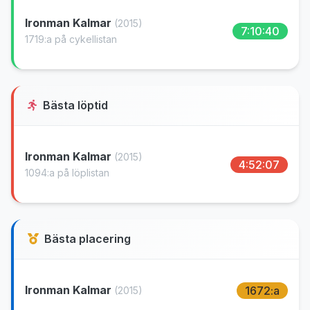
Ironman Kalmar
(2015)
7:10:40
1719:a på cykellistan
Bästa löptid
Ironman Kalmar
(2015)
4:52:07
1094:a på löplistan
Bästa placering
Ironman Kalmar
1672:a
(2015)