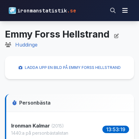
ironmanstatistik
.se
Emmy Forss Hellstrand
Huddinge
LADDA UPP EN BILD PÅ EMMY FORSS HELLSTRAND
Personbästa
Ironman Kalmar
(2015)
13:53:19
1440:a på personbästalistan