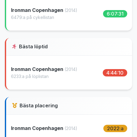
Ironman Copenhagen
(2014)
6:07:31
6479:a på cykellistan
Bästa löptid
Ironman Copenhagen
(2014)
4:44:10
6233:a på löplistan
Bästa placering
Ironman Copenhagen
2022:a
(2014)