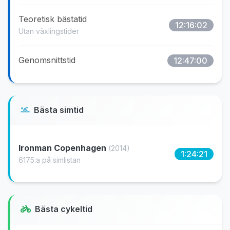
Teoretisk bästatid
12:16:02
Utan växlingstider
Genomsnittstid
12:47:00
Bästa simtid
Ironman Copenhagen
(2014)
1:24:21
6175:a på simlistan
Bästa cykeltid