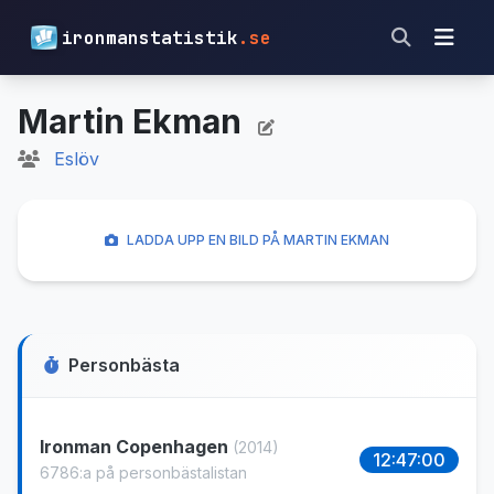
ironmanstatistik
.se
Martin Ekman
Eslöv
LADDA UPP EN BILD PÅ MARTIN EKMAN
Personbästa
Ironman Copenhagen
(2014)
12:47:00
6786:a på personbästalistan