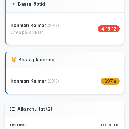
Bästa löptid
Ironman Kalmar
(2013)
4:18:12
579:a på löplistan
Bästa placering
Ironman Kalmar
697:a
(2013)
Alla resultat (2)
TÄVLING
TOTALTID