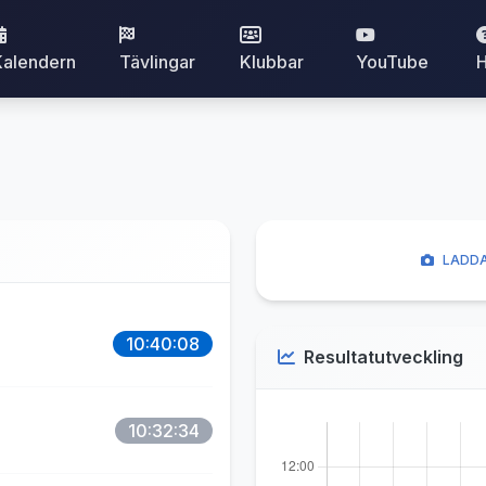
Kalendern
Tävlingar
Klubbar
YouTube
H
LADDA
10:40:08
Resultatutveckling
10:32:34