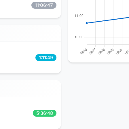
11:06:47
1:11:49
5:36:48