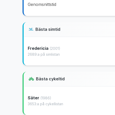
Genomsnittstid
Bästa simtid
Fredericia
(2001)
2689:a på simlistan
Bästa cykeltid
Säter
(1986)
3653:a på cykellistan