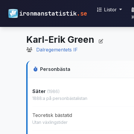
Listor
ironmanstatistik
.se
Karl-Erik Green
Dalregementets IF
Personbästa
Säter
(1986)
1888:a på personbästalistan
Teoretisk bästatid
Utan växlingstider