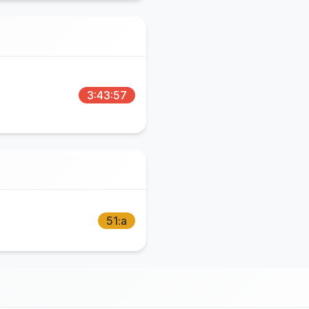
3:43:57
51:a