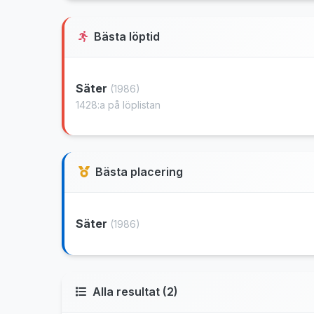
Bästa löptid
Säter
(1986)
1428:a på löplistan
Bästa placering
Säter
(1986)
Alla resultat (2)