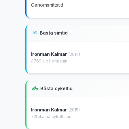
Genomsnittstid
Bästa simtid
Ironman Kalmar
(2014)
4769:a på simlistan
Bästa cykeltid
Ironman Kalmar
(2015)
7204:a på cykellistan