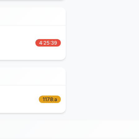
4:25:39
1178:a