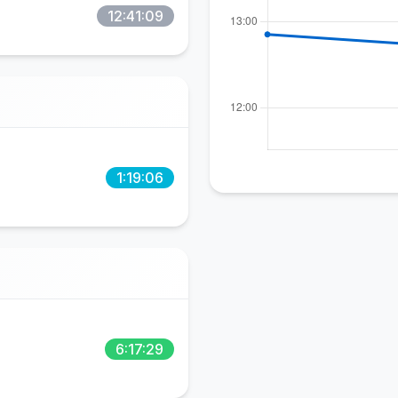
12:41:09
1:19:06
6:17:29