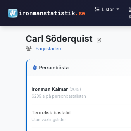
Listor
ironmanstatistik
.se
Carl Söderquist
Färjestaden
Personbästa
Ironman Kalmar
(2015)
6239:a på personbästalistan
Teoretisk bästatid
Utan växlingstider