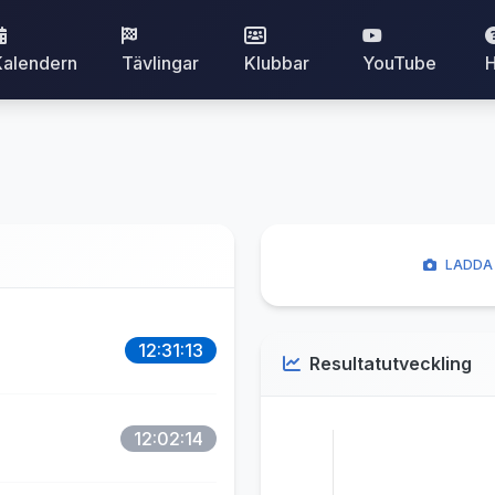
Kalendern
Tävlingar
Klubbar
YouTube
H
LADDA 
12:31:13
Resultatutveckling
12:02:14