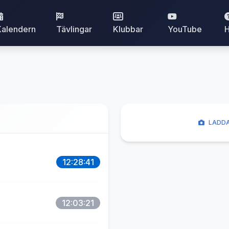
Kalendern
Tävlingar
Klubbar
YouTube
H
LADDA
12:28:41
12:03:21