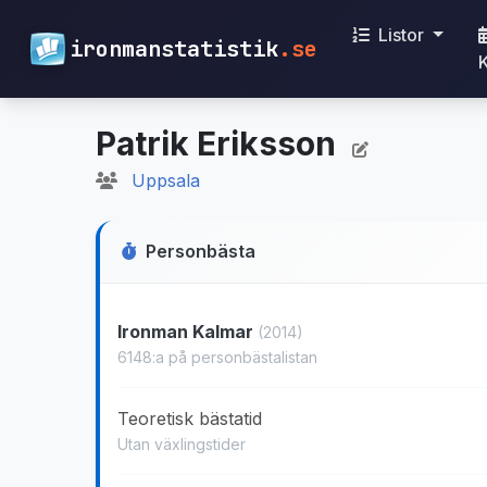
Listor
ironmanstatistik
.se
Patrik Eriksson
Uppsala
Personbästa
Ironman Kalmar
(2014)
6148:a på personbästalistan
Teoretisk bästatid
Utan växlingstider