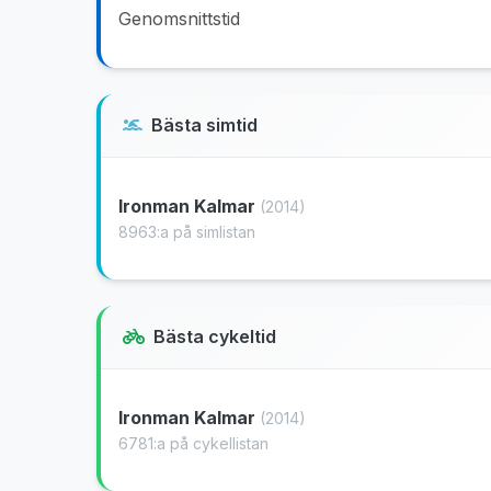
Genomsnittstid
Bästa simtid
Ironman Kalmar
(2014)
8963:a på simlistan
Bästa cykeltid
Ironman Kalmar
(2014)
6781:a på cykellistan