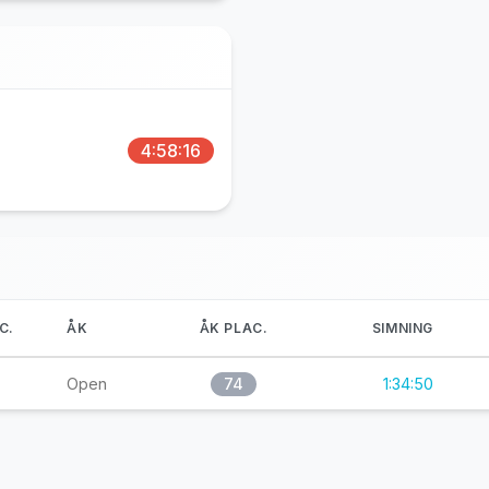
4:58:16
C.
ÅK
ÅK PLAC.
SIMNING
Open
74
1:34:50