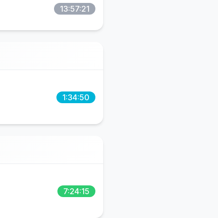
13:57:21
1:34:50
7:24:15