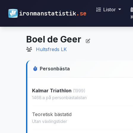
Listor
ironmanstatistik
.se
Boel de Geer
Hultsfreds LK
Personbästa
Kalmar Triathlon
(1999)
1468:a på personbästalistan
Teoretisk bästatid
Utan växlingstider