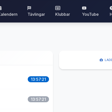
Kalendern
Tävlingar
Klubbar
YouTube
H
LADD
13:57:21
13:57:21