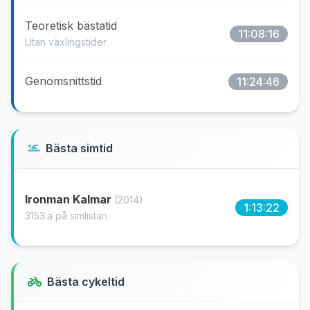
Teoretisk bästatid
11:08:16
Utan växlingstider
Genomsnittstid
11:24:46
Bästa simtid
Ironman Kalmar
(2014)
1:13:22
3153:a på simlistan
Bästa cykeltid