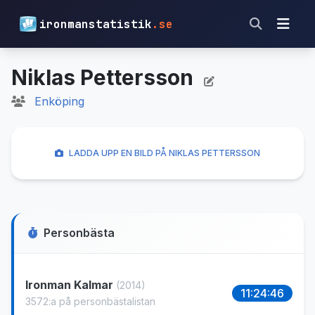
ironmanstatistik
.se
Niklas Pettersson
Enköping
LADDA UPP EN BILD PÅ NIKLAS PETTERSSON
Personbästa
Ironman Kalmar
(2014)
11:24:46
3572:a på personbästalistan