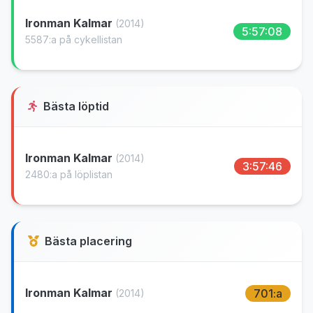
Ironman Kalmar
(2014)
5:57:08
5587:a på cykellistan
Bästa löptid
Ironman Kalmar
(2014)
3:57:46
2480:a på löplistan
Bästa placering
Ironman Kalmar
701:a
(2014)