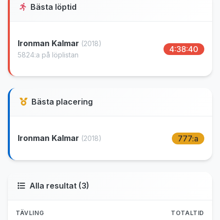
Bästa löptid
Ironman Kalmar
(2018)
4:38:40
5824:a på löplistan
Bästa placering
Ironman Kalmar
777:a
(2018)
Alla resultat (3)
TÄVLING
TOTALTID