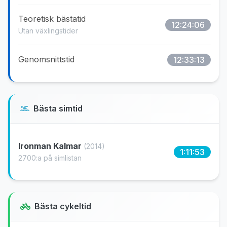
Teoretisk bästatid
12:24:06
Utan växlingstider
Genomsnittstid
12:33:13
Bästa simtid
Ironman Kalmar
(2014)
1:11:53
2700:a på simlistan
Bästa cykeltid