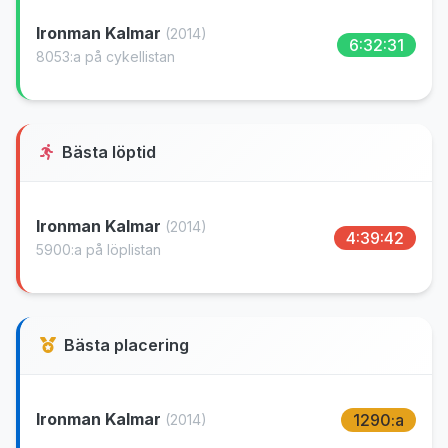
Ironman Kalmar
(2014)
6:32:31
8053:a på cykellistan
Bästa löptid
Ironman Kalmar
(2014)
4:39:42
5900:a på löplistan
Bästa placering
Ironman Kalmar
1290:a
(2014)