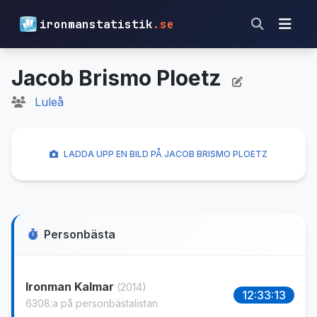
ironmanstatistik
.se
Jacob Brismo Ploetz
Luleå
LADDA UPP EN BILD PÅ JACOB BRISMO PLOETZ
Personbästa
Ironman Kalmar
(2014)
12:33:13
6308:a på personbästalistan