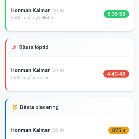
Ironman Kalmar
(2014)
5:35:58
3560:a på cykellistan
Bästa löptid
Ironman Kalmar
(2014)
4:40:46
5982:a på löplistan
Bästa placering
Ironman Kalmar
875:a
(2014)