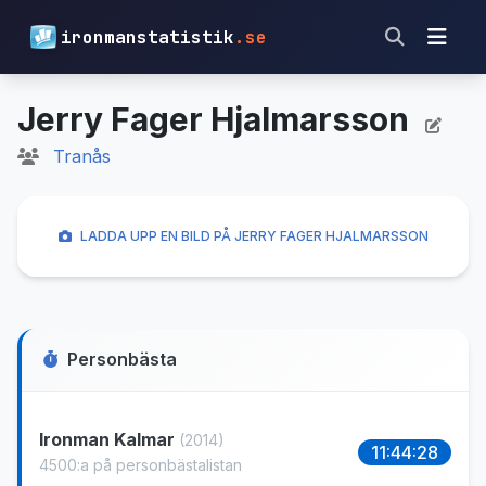
ironmanstatistik
.se
Jerry Fager Hjalmarsson
Tranås
LADDA UPP EN BILD PÅ JERRY FAGER HJALMARSSON
Personbästa
Ironman Kalmar
(2014)
11:44:28
4500:a på personbästalistan