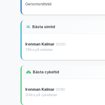
Genomsnittstid
Bästa simtid
Ironman Kalmar
(2025)
768:a på simlistan
Bästa cykeltid
Ironman Kalmar
(2018)
1249:a på cykellistan