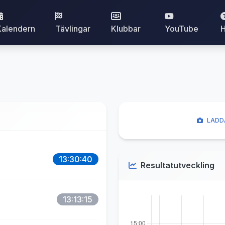
Kalendern
Tävlingar
Klubbar
YouTube
H
LADDA
13:30:40
Resultatutveckling
13:13:15