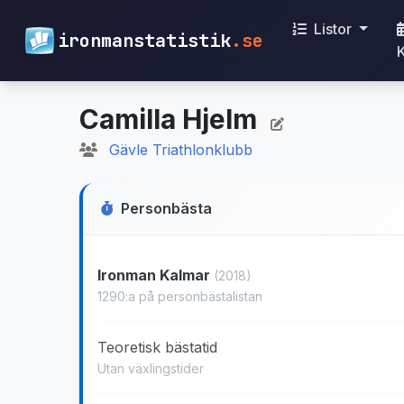
Listor
ironmanstatistik
.se
Camilla Hjelm
Gävle Triathlonklubb
Personbästa
Ironman Kalmar
(2018)
1290:a på personbästalistan
Teoretisk bästatid
Utan växlingstider