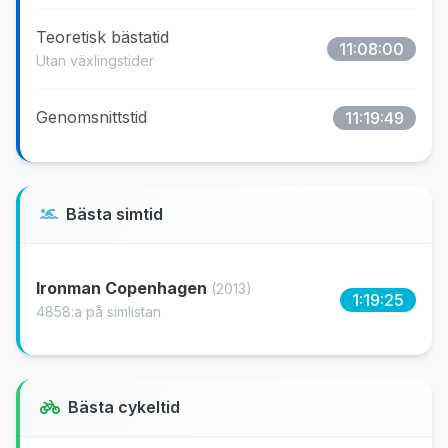
Teoretisk bästatid
11:08:00
Utan växlingstider
Genomsnittstid
11:19:49
Bästa simtid
Ironman Copenhagen
(2013)
1:19:25
4858:a på simlistan
Bästa cykeltid