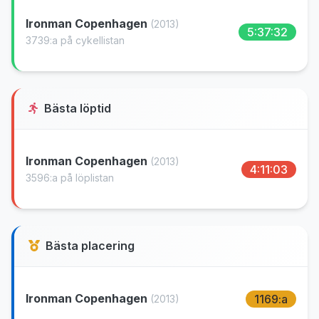
Ironman Copenhagen
(2013)
5:37:32
3739:a på cykellistan
Bästa löptid
Ironman Copenhagen
(2013)
4:11:03
3596:a på löplistan
Bästa placering
Ironman Copenhagen
1169:a
(2013)