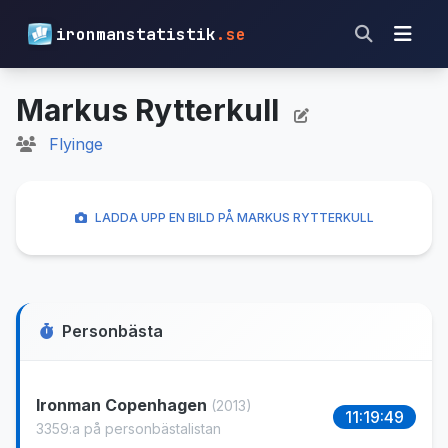
ironmanstatistik
.se
Markus Rytterkull
Flyinge
LADDA UPP EN BILD PÅ MARKUS RYTTERKULL
Personbästa
Ironman Copenhagen
(2013)
11:19:49
3359:a på personbästalistan