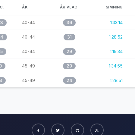
C.
ÅK
ÅK PLAC.
SIMNING
63
40-44
36
1:33:14
64
40-44
31
1:28:52
45
40-44
29
1:19:34
0
45-49
29
1:34:55
3
45-49
24
1:28:51