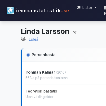
Listor
ironmanstatistik
.se
Linda Larsson
Luleå
Personbästa
Ironman Kalmar
(2016)
568:a på personbästalistan
Teoretisk bästatid
Utan växlingstider