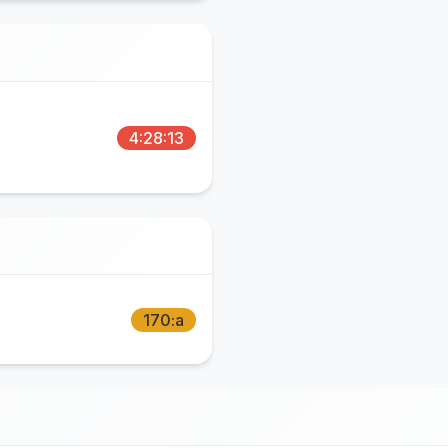
4:28:13
170:a