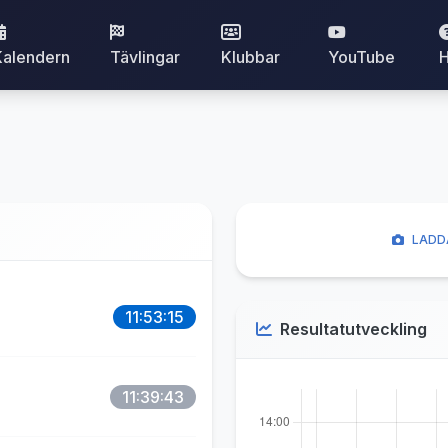
Kalendern
Tävlingar
Klubbar
YouTube
H
LADDA
11:53:15
Resultatutveckling
11:39:43