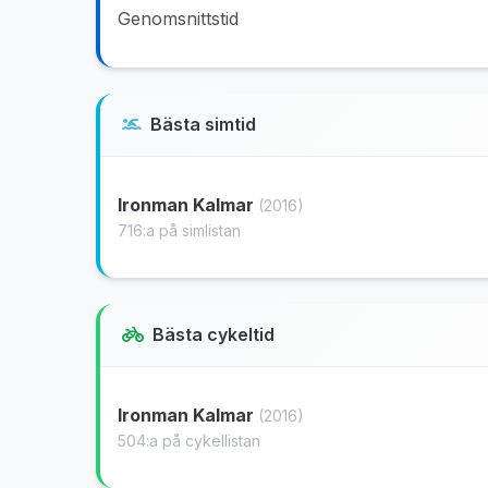
Genomsnittstid
Bästa simtid
Ironman Kalmar
(2016)
716:a på simlistan
Bästa cykeltid
Ironman Kalmar
(2016)
504:a på cykellistan