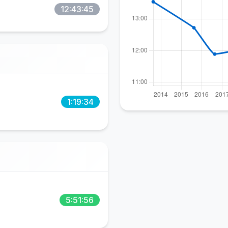
12:43:45
1:19:34
5:51:56