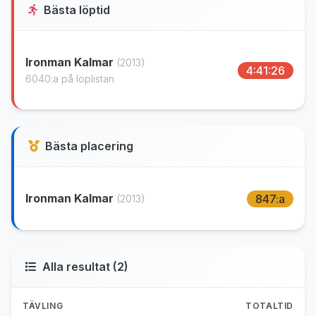
Bästa löptid
Ironman Kalmar
(2013)
4:41:26
6040:a på löplistan
Bästa placering
Ironman Kalmar
847:a
(2013)
Alla resultat (2)
TÄVLING
TOTALTID