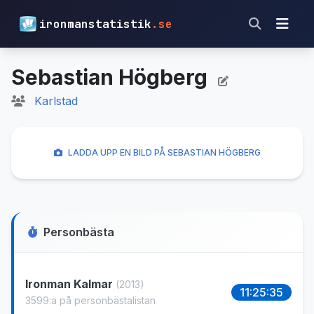
ironmanstatistik
.se
Sebastian Högberg
Karlstad
LADDA UPP EN BILD PÅ SEBASTIAN HÖGBERG
Personbästa
Ironman Kalmar
(2013)
11:25:35
3599:a på personbästalistan