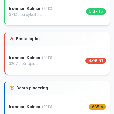
Ironman Kalmar
(2013)
5:37:15
3713:a på cykellistan
Bästa löptid
Ironman Kalmar
(2013)
4:06:51
3207:a på löplistan
Bästa placering
Ironman Kalmar
635:a
(2013)