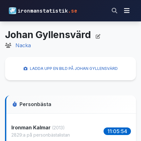
ironmanstatistik
.se
Johan Gyllensvärd
Nacka
LADDA UPP EN BILD PÅ JOHAN GYLLENSVÄRD
Personbästa
Ironman Kalmar
(2013)
11:05:54
2829:a på personbästalistan