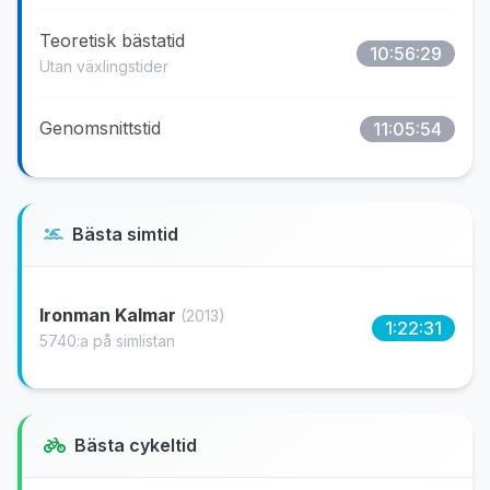
Teoretisk bästatid
10:56:29
Utan växlingstider
Genomsnittstid
11:05:54
Bästa simtid
Ironman Kalmar
(2013)
1:22:31
5740:a på simlistan
Bästa cykeltid