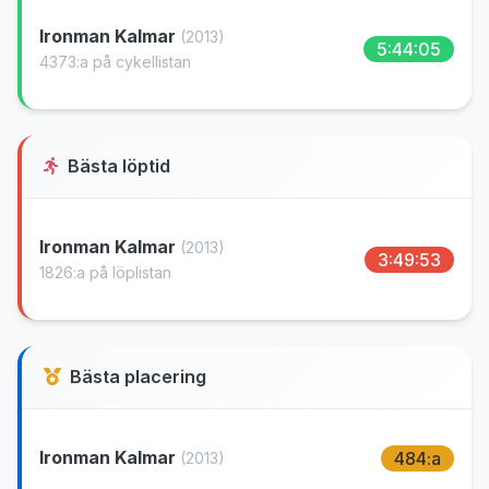
Ironman Kalmar
(2013)
5:44:05
4373:a på cykellistan
Bästa löptid
Ironman Kalmar
(2013)
3:49:53
1826:a på löplistan
Bästa placering
Ironman Kalmar
484:a
(2013)