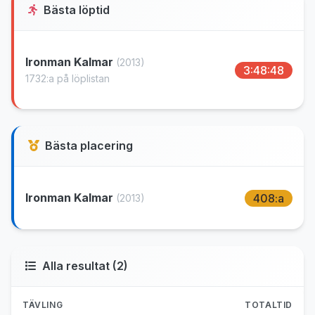
Bästa löptid
Ironman Kalmar
(2013)
3:48:48
1732:a på löplistan
Bästa placering
Ironman Kalmar
408:a
(2013)
Alla resultat (2)
TÄVLING
TOTALTID