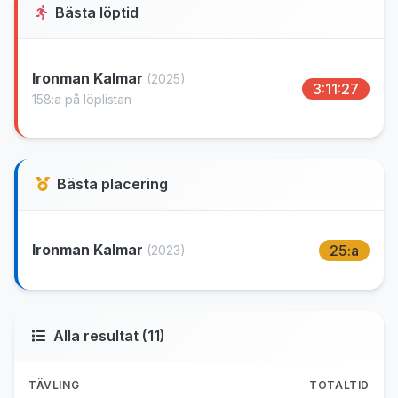
Bästa löptid
Ironman Kalmar
(2025)
3:11:27
158:a på löplistan
Bästa placering
Ironman Kalmar
25:a
(2023)
Alla resultat (11)
TÄVLING
TOTALTID