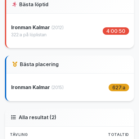
Bästa löptid
Ironman Kalmar
(2012)
4:00:50
322:a på löplistan
Bästa placering
Ironman Kalmar
627:a
(2015)
Alla resultat (2)
TÄVLING
TOTALTID