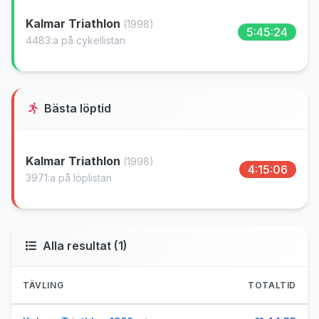
Kalmar Triathlon
(1998)
5:45:24
4483:a på cykellistan
Bästa löptid
Kalmar Triathlon
(1998)
4:15:06
3971:a på löplistan
Alla resultat (1)
TÄVLING
TOTALTID