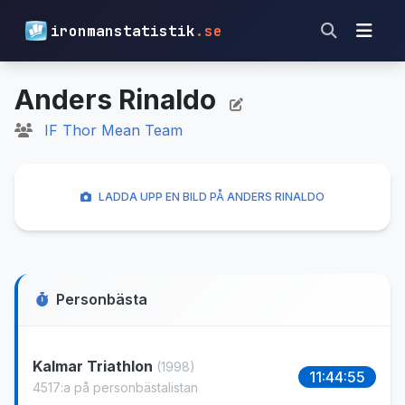
ironmanstatistik
.se
Anders Rinaldo
IF Thor Mean Team
LADDA UPP EN BILD PÅ ANDERS RINALDO
Personbästa
Kalmar Triathlon
(1998)
11:44:55
4517:a på personbästalistan