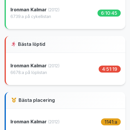
Ironman Kalmar
(2012)
6:10:45
6739:a på cykellistan
Bästa löptid
Ironman Kalmar
(2012)
4:51:19
6678:a på löplistan
Bästa placering
Ironman Kalmar
1141:a
(2012)