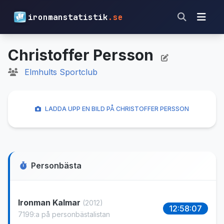
ironmanstatistik
.se
Christoffer Persson
Elmhults Sportclub
LADDA UPP EN BILD PÅ CHRISTOFFER PERSSON
Personbästa
Ironman Kalmar
(2012)
12:58:07
7199:a på personbästalistan