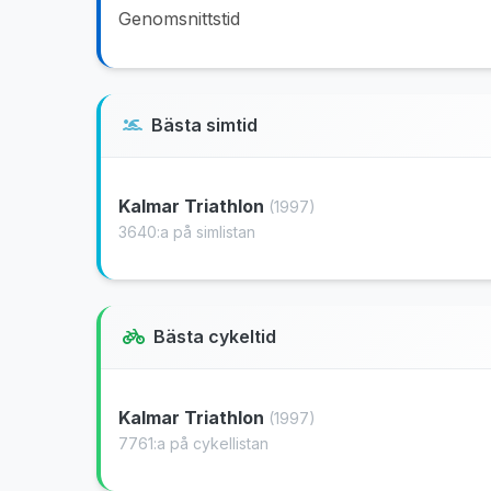
Genomsnittstid
Bästa simtid
Kalmar Triathlon
(1997)
3640:a på simlistan
Bästa cykeltid
Kalmar Triathlon
(1997)
7761:a på cykellistan