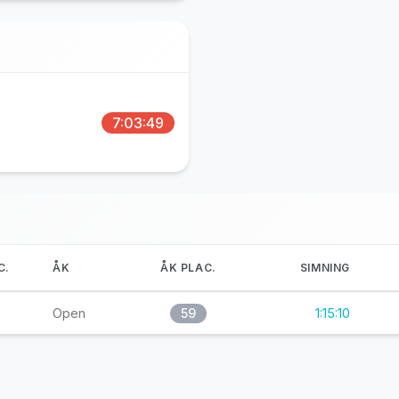
7:03:49
C.
ÅK
ÅK PLAC.
SIMNING
Open
59
1:15:10