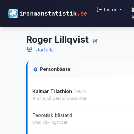
Listor
ironmanstatistik
.se
Roger Lillqvist
Järfälla
Personbästa
Kalmar Triathlon
(1997)
9164:a på personbästalistan
Teoretisk bästatid
Utan växlingstider