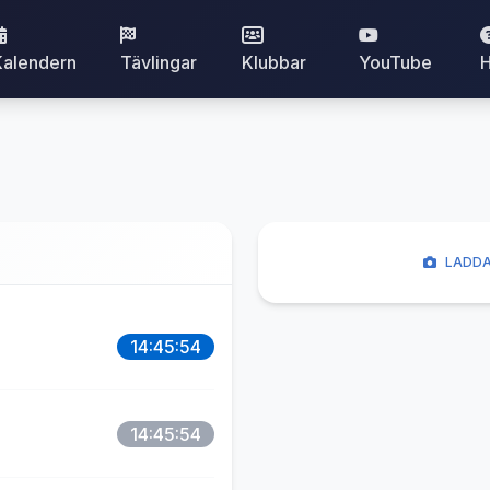
Kalendern
Tävlingar
Klubbar
YouTube
H
LADDA
14:45:54
14:45:54