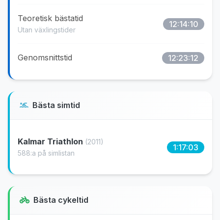
Teoretisk bästatid
12:14:10
Utan växlingstider
Genomsnittstid
12:23:12
Bästa simtid
Kalmar Triathlon
(2011)
1:17:03
588:a på simlistan
Bästa cykeltid