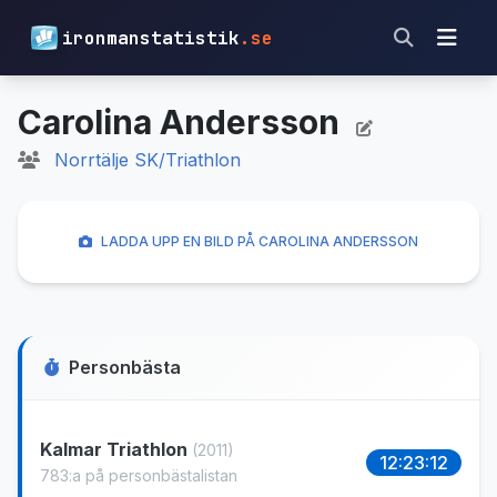
ironmanstatistik
.se
Carolina Andersson
Norrtälje SK/Triathlon
LADDA UPP EN BILD PÅ CAROLINA ANDERSSON
Personbästa
Kalmar Triathlon
(2011)
12:23:12
783:a på personbästalistan