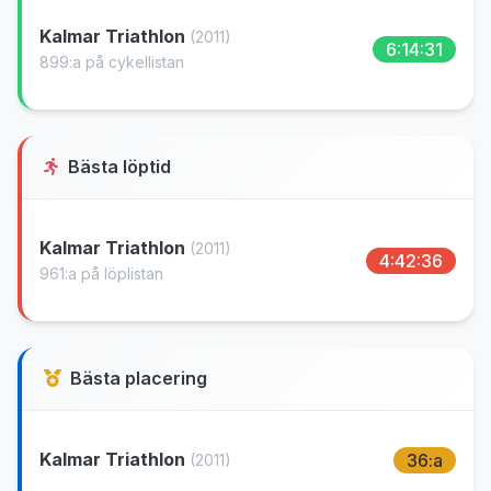
Kalmar Triathlon
(2011)
6:14:31
899:a på cykellistan
Bästa löptid
Kalmar Triathlon
(2011)
4:42:36
961:a på löplistan
Bästa placering
Kalmar Triathlon
36:a
(2011)