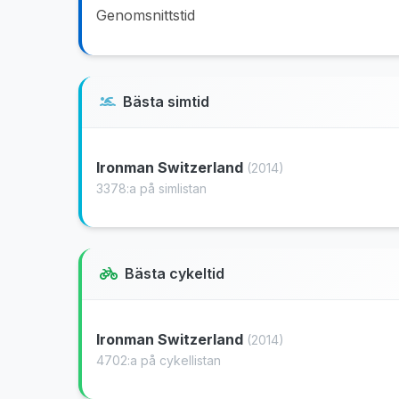
Genomsnittstid
Bästa simtid
Ironman Switzerland
(2014)
3378:a på simlistan
Bästa cykeltid
Ironman Switzerland
(2014)
4702:a på cykellistan