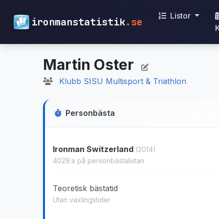
Listor
ironmanstatistik
.se
Martin Oster
Klubb SISU Multisport & Triathlon
Personbästa
Ironman Switzerland
(2014)
4029:a på personbästalistan
Teoretisk bästatid
Utan växlingstider