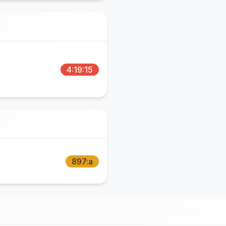
4:19:15
897:a