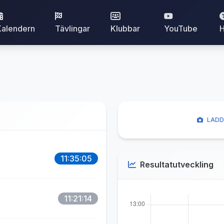
Kalendern
Tävlingar
Klubbar
YouTube
H
LADD
11:35:05
Resultatutveckling
11:21:14