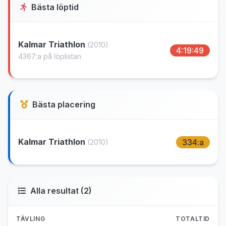
Bästa löptid
Kalmar Triathlon
(2010)
4:19:49
4367:a på löplistan
Bästa placering
Kalmar Triathlon
334:a
(2010)
Alla resultat (2)
TÄVLING
TOTALTID