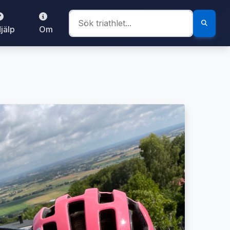
jälp
Om