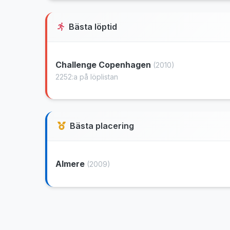
Bästa löptid
Challenge Copenhagen
(2010)
2252:a på löplistan
Bästa placering
Almere
(2009)