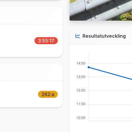
Resultatutveckling
3:55:17
262:a