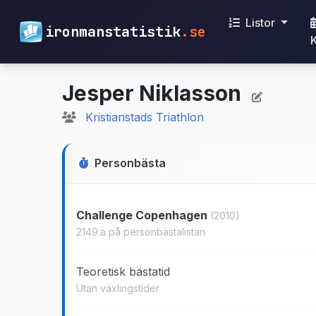
Listor
ironmanstatistik
.se
Jesper Niklasson
Kristianstads Triathlon
Personbästa
Challenge Copenhagen
(2010)
2149:a på personbästalistan
Teoretisk bästatid
Utan växlingstider