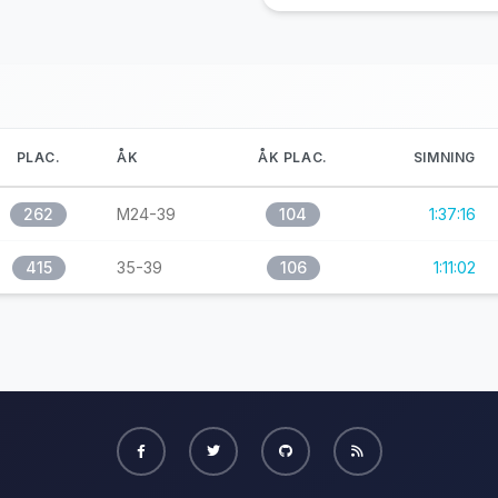
PLAC.
ÅK
ÅK PLAC.
SIMNING
262
M24-39
104
1:37:16
415
35-39
106
1:11:02