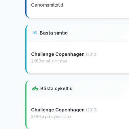
Genomsnittstid
Bästa simtid
Challenge Copenhagen
(2010)
2489:a på simlistan
Bästa cykeltid
Challenge Copenhagen
(2010)
3366:a på cykellistan