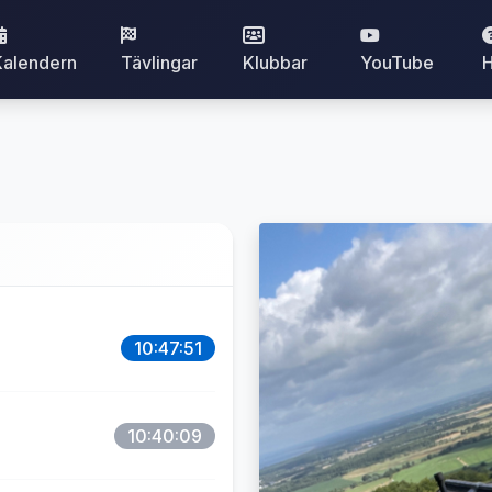
Kalendern
Tävlingar
Klubbar
YouTube
H
10:47:51
10:40:09